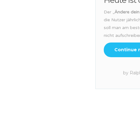
Heute ist
Der „
Ändere dein
die Nutzer jährli
soll man am best
nicht aufschreibe
Continue 
by
Ralp