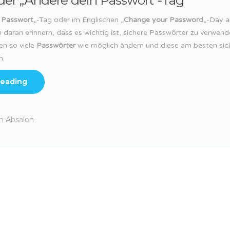
 der „Ändere dein Passwort“-Tag
 Passwort
„-Tag oder im Englischen „
Change your Password
„-Day a
ch daran erinnern, dass es wichtig ist, sichere Passwörter zu verwen
en so viele
Passwörter
wie möglich ändern und diese am besten si
n.
reading
h Absalon