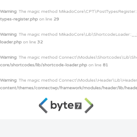
Warning
: The magic method MikadoCore\CPT\PostTypesRegister::__
types-register.php
on line
29
Warning
: The magic method MikadoCore\Lib\ShortcodeLoader::__wak
loader.php
on line
32
Warning
: The magic method Connect\Modules\Shortcodes\Lib\Short
core/shortcodes/lib/shortcode-loader.php
on line
81
Warning
: The magic method Connect\Modules\Header\Lib\HeaderFac
content/themes/connectwp/framework/modules/header/lib/heade